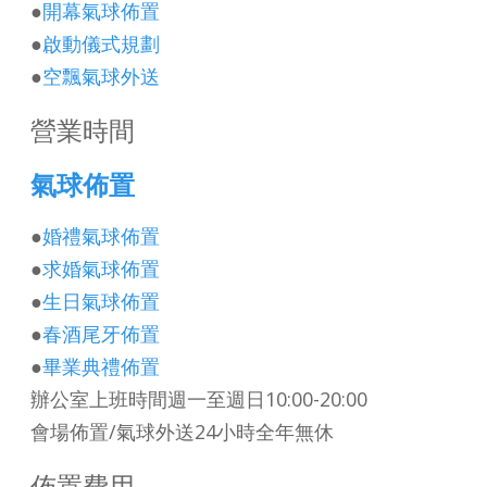
●
開幕氣球佈置
●
啟動儀式規劃
●
空飄氣球外送
營業時間
氣球佈置
●
婚禮氣球佈置
●
求婚氣球佈置
●
生日
氣球佈置
●
春酒尾牙佈置
●
畢業典禮佈置
辦公室上班時間週一至週日10:00-20:00
會場佈置/氣球外送24小時全年無休
佈置費用