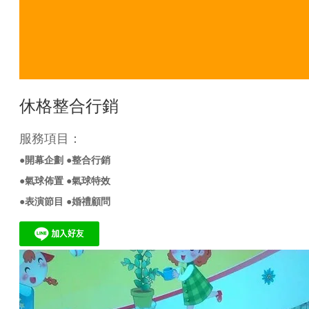
休格整合行銷
服務項目：
●開幕企劃 ●整合行銷
●氣球佈置
●氣球特效
●
表演節目
●婚禮顧問