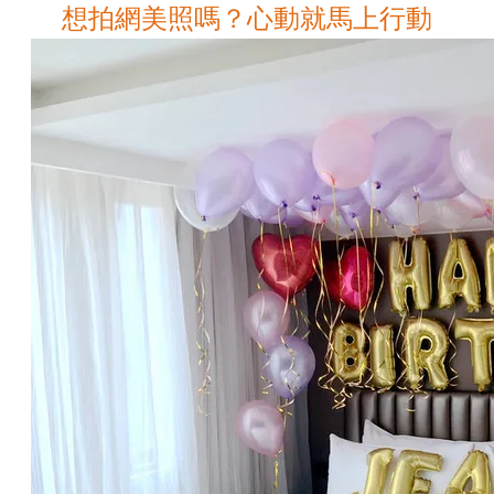
想拍網美照嗎？心動就馬上行動