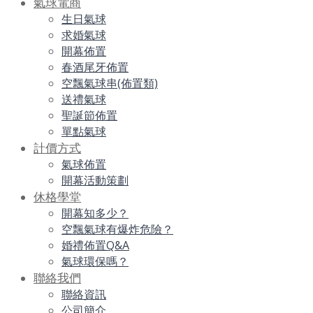
氣球電商
生日氣球
求婚氣球
開幕佈置
春酒尾牙佈置
空飄氣球串(佈置類)
送禮氣球
聖誕節佈置
單點氣球
計價方式
氣球佈置
開幕活動策劃
休格學堂
開幕知多少？
空飄氣球有爆炸危險？
婚禮佈置Q&A
氣球環保嗎？
聯絡我們
聯絡資訊
公司簡介