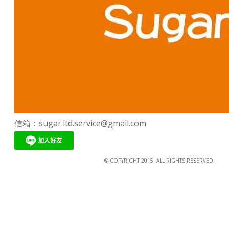
信箱：sugar.ltd.service@gmail.com
© COPYRIGHT 2015. ALL RIGHTS RESERVED.