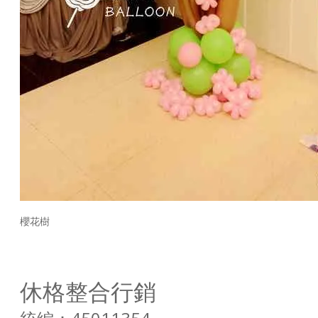
櫻花樹
休格整合行銷