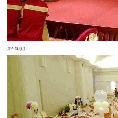
舞台氣球柱