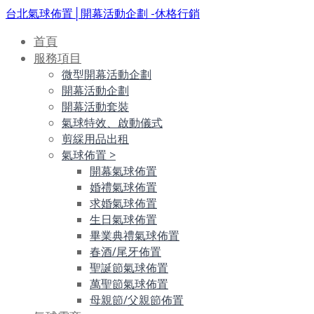
台北氣球佈置│開幕活動企劃 -休格行銷
首頁
服務項目
微型開幕活動企劃
開幕活動企劃
開幕活動套裝
氣球特效、啟動儀式
剪綵用品出租
氣球佈置
>
開幕氣球佈置
婚禮氣球佈置
求婚氣球佈置
生日氣球佈置
畢業典禮氣球佈置
春酒/尾牙佈置
聖誕節氣球佈置
萬聖節氣球佈置
母親節/父親節佈置