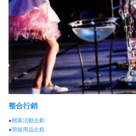
整合行銷
●
開幕活動企劃
●
剪綵用品出租