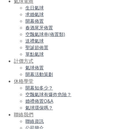
氣球電商
生日氣球
求婚氣球
開幕佈置
春酒尾牙佈置
空飄氣球串(佈置類)
送禮氣球
聖誕節佈置
單點氣球
計價方式
氣球佈置
開幕活動策劃
休格學堂
開幕知多少？
空飄氣球有爆炸危險？
婚禮佈置Q&A
氣球環保嗎？
聯絡我們
聯絡資訊
公司簡介