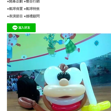
●開幕企劃 ●整合行銷
●氣球佈置
●氣球特效
●
表演節目
●婚禮顧問