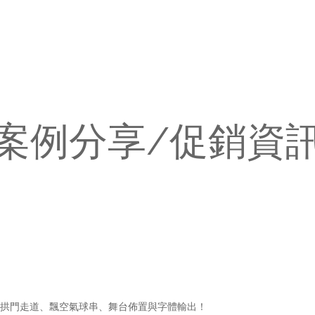
案例分享/促銷資
拱門走道、飄空氣球串、舞台佈置與字體輸出！