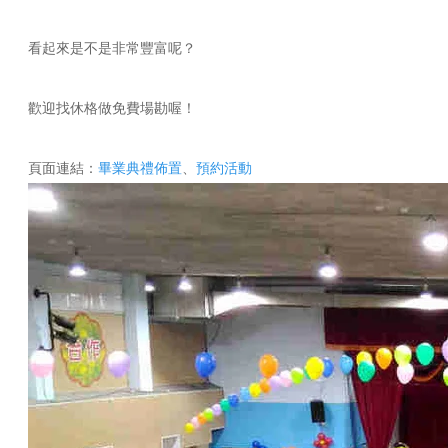
看起來是不是非常豐富呢？
歡迎找休格做免費場勘喔！
頁面連結：
畢業典禮佈置
、
預約活動